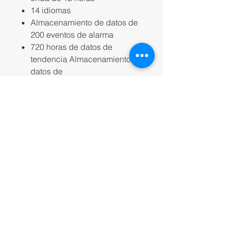
14 idiomas
Almacenamiento de datos de
200 eventos de alarma
720 horas de datos de
tendencia Almacenamiento de
datos de
1000 NIBP
Tono de tono Sonido, luz,
cable de alarma de voz
humana y red inalámbrica
Llamada a enfermera, salida
analógica Análisis de arritmia
Análisis de
segmento ST
Soporte de pantalla táctil
Soporte de actualización de
software en línea